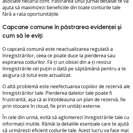
asociate fiecărui cont. Păstrarea unui jurnal detaliat te va
ajuta să maximizezi beneficiile din toate conturile tale
fără a rata oportunitățile.
Capcane comune în păstrarea evidenței și
cum să le eviți
O capcană comună este neactualizarea regulată a
înregistrărilor, ceea ce poate duce la pierderea sau
expirarea codurilor. Fă-ți un obicei din a-ți revizui
înregistrările cel puțin o dată pe săptămână pentru a te
asigura că totul este actualizat.
O altă problemă este neefectuarea copiilor de rezervă ale
înregistrărilor tale. Pierderea datelor tale poate fi
frustrantă, așa că ai întotdeauna un plan de rezervă, fie
prin stocare în cloud, fie prin unități externe.
În cele din urmă, evită să aglomerezi înregistrările tale cu
informații inutile. Rămâi la detaliile esențiale care te ajută
să urmărești eficient codurile tale. Acest lucru va face mai