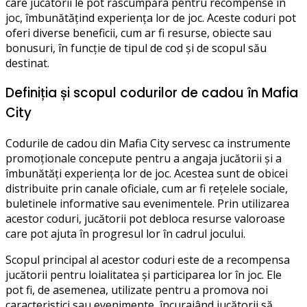
care jucătorii le pot răscumpăra pentru recompense în
joc, îmbunătățind experiența lor de joc. Aceste coduri pot
oferi diverse beneficii, cum ar fi resurse, obiecte sau
bonusuri, în funcție de tipul de cod și de scopul său
destinat.
Definiția și scopul codurilor de cadou în Mafia
City
Codurile de cadou din Mafia City servesc ca instrumente
promoționale concepute pentru a angaja jucătorii și a
îmbunătăți experiența lor de joc. Acestea sunt de obicei
distribuite prin canale oficiale, cum ar fi rețelele sociale,
buletinele informative sau evenimentele. Prin utilizarea
acestor coduri, jucătorii pot debloca resurse valoroase
care pot ajuta în progresul lor în cadrul jocului.
Scopul principal al acestor coduri este de a recompensa
jucătorii pentru loialitatea și participarea lor în joc. Ele
pot fi, de asemenea, utilizate pentru a promova noi
caracteristici sau evenimente, încurajând jucătorii să