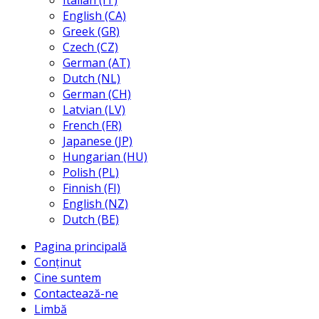
Italian (IT)
English (CA)
Greek (GR)
Czech (CZ)
German (AT)
Dutch (NL)
German (CH)
Latvian (LV)
French (FR)
Japanese (JP)
Hungarian (HU)
Polish (PL)
Finnish (FI)
English (NZ)
Dutch (BE)
Pagina principală
Conținut
Cine suntem
Contactează-ne
Limbă