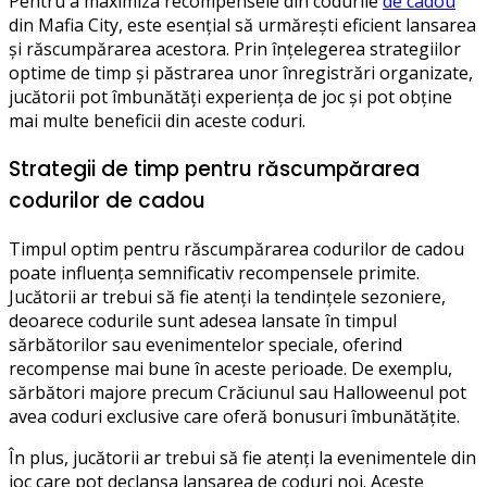
Pentru a maximiza recompensele din codurile
de cadou
din Mafia City, este esențial să urmărești eficient lansarea
și răscumpărarea acestora. Prin înțelegerea strategiilor
optime de timp și păstrarea unor înregistrări organizate,
jucătorii pot îmbunătăți experiența de joc și pot obține
mai multe beneficii din aceste coduri.
Strategii de timp pentru răscumpărarea
codurilor de cadou
Timpul optim pentru răscumpărarea codurilor de cadou
poate influența semnificativ recompensele primite.
Jucătorii ar trebui să fie atenți la tendințele sezoniere,
deoarece codurile sunt adesea lansate în timpul
sărbătorilor sau evenimentelor speciale, oferind
recompense mai bune în aceste perioade. De exemplu,
sărbători majore precum Crăciunul sau Halloweenul pot
avea coduri exclusive care oferă bonusuri îmbunătățite.
În plus, jucătorii ar trebui să fie atenți la evenimentele din
joc care pot declanșa lansarea de coduri noi. Aceste