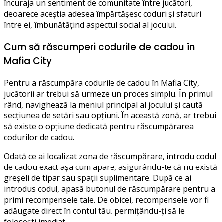
încuraja un sentiment de comunitate între jucători,
deoarece aceștia adesea împărtășesc coduri și sfaturi
între ei, îmbunătățind aspectul social al jocului.
Cum să răscumperi codurile de cadou în
Mafia City
Pentru a răscumpăra codurile de cadou în Mafia City,
jucătorii ar trebui să urmeze un proces simplu. În primul
rând, navighează la meniul principal al jocului și caută
secțiunea de setări sau opțiuni. În această zonă, ar trebui
să existe o opțiune dedicată pentru răscumpărarea
codurilor de cadou.
Odată ce ai localizat zona de răscumpărare, introdu codul
de cadou exact așa cum apare, asigurându-te că nu există
greșeli de tipar sau spații suplimentare. După ce ai
introdus codul, apasă butonul de răscumpărare pentru a
primi recompensele tale. De obicei, recompensele vor fi
adăugate direct în contul tău, permițându-ți să le
folosești imediat.