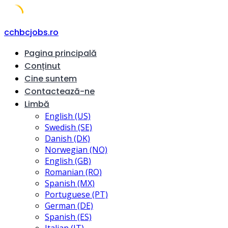
Skip
cchbcjobs.ro
to
Pagina principală
content
Conținut
Cine suntem
Contactează-ne
Limbă
English (US)
Swedish (SE)
Danish (DK)
Norwegian (NO)
English (GB)
Romanian (RO)
Spanish (MX)
Portuguese (PT)
German (DE)
Spanish (ES)