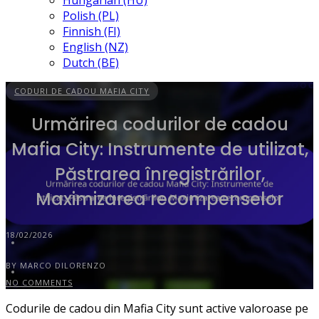
Hungarian (HU)
Polish (PL)
Finnish (FI)
English (NZ)
Dutch (BE)
CODURI DE CADOU MAFIA CITY
Urmărirea codurilor de cadou
Mafia City: Instrumente de utilizat,
Păstrarea înregistrărilor,
Maximizarea recompenselor
18/02/2026
BY MARCO DILORENZO
NO COMMENTS
Codurile de cadou din Mafia City sunt active valoroase pe