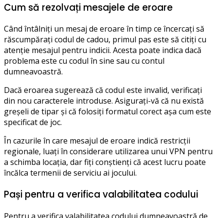
Cum să rezolvați mesajele de eroare
Când întâlniți un mesaj de eroare în timp ce încercați să
răscumpărați codul de cadou, primul pas este să citiți cu
atenție mesajul pentru indicii. Acesta poate indica dacă
problema este cu codul în sine sau cu contul
dumneavoastră.
Dacă eroarea sugerează că codul este invalid, verificați
din nou caracterele introduse. Asigurați-vă că nu există
greșeli de tipar și că folosiți formatul corect așa cum este
specificat de joc.
În cazurile în care mesajul de eroare indică restricții
regionale, luați în considerare utilizarea unui VPN pentru
a schimba locația, dar fiți conștienți că acest lucru poate
încălca termenii de serviciu ai jocului.
Pași pentru a verifica valabilitatea codului
Pentru a verifica valabilitatea codului dumneavoastră de