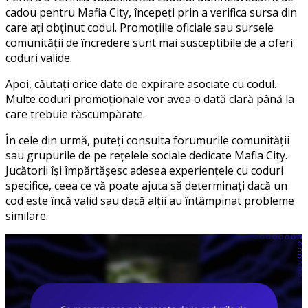
cadou pentru Mafia City, începeți prin a verifica sursa din
care ați obținut codul. Promoțiile oficiale sau sursele
comunității de încredere sunt mai susceptibile de a oferi
coduri valide.
Apoi, căutați orice date de expirare asociate cu codul.
Multe coduri promoționale vor avea o dată clară până la
care trebuie răscumpărate.
În cele din urmă, puteți consulta forumurile comunității
sau grupurile de pe rețelele sociale dedicate Mafia City.
Jucătorii își împărtășesc adesea experiențele cu coduri
specifice, ceea ce vă poate ajuta să determinați dacă un
cod este încă valid sau dacă alții au întâmpinat probleme
similare.