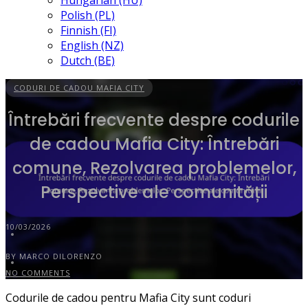
Hungarian (HU)
Polish (PL)
Finnish (FI)
English (NZ)
Dutch (BE)
CODURI DE CADOU MAFIA CITY
Întrebări frecvente despre codurile
de cadou Mafia City: Întrebări
comune, Rezolvarea problemelor,
Perspective ale comunității
10/03/2026
BY MARCO DILORENZO
NO COMMENTS
Codurile de cadou pentru Mafia City sunt coduri