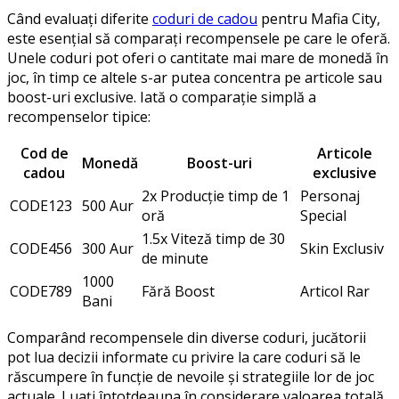
Când evaluați diferite
coduri de cadou
pentru Mafia City,
este esențial să comparați recompensele pe care le oferă.
Unele coduri pot oferi o cantitate mai mare de monedă în
joc, în timp ce altele s-ar putea concentra pe articole sau
boost-uri exclusive. Iată o comparație simplă a
recompenselor tipice:
Cod de
Articole
Monedă
Boost-uri
cadou
exclusive
2x Producție timp de 1
Personaj
CODE123
500 Aur
oră
Special
1.5x Viteză timp de 30
CODE456
300 Aur
Skin Exclusiv
de minute
1000
CODE789
Fără Boost
Articol Rar
Bani
Comparând recompensele din diverse coduri, jucătorii
pot lua decizii informate cu privire la care coduri să le
răscumpere în funcție de nevoile și strategiile lor de joc
actuale. Luați întotdeauna în considerare valoarea totală