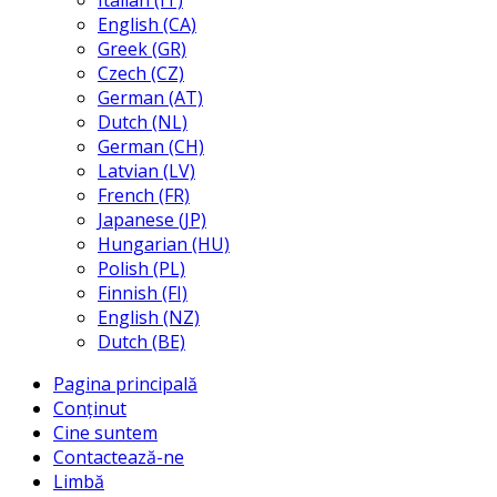
Italian (IT)
English (CA)
Greek (GR)
Czech (CZ)
German (AT)
Dutch (NL)
German (CH)
Latvian (LV)
French (FR)
Japanese (JP)
Hungarian (HU)
Polish (PL)
Finnish (FI)
English (NZ)
Dutch (BE)
Pagina principală
Conținut
Cine suntem
Contactează-ne
Limbă