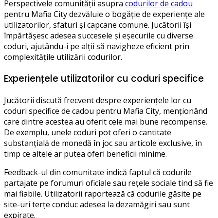
Perspectivele comunității asupra
codurilor de cadou
pentru Mafia City dezvăluie o bogăție de experiențe ale
utilizatorilor, sfaturi și capcane comune. Jucătorii își
împărtășesc adesea succesele și eșecurile cu diverse
coduri, ajutându-i pe alții să navigheze eficient prin
complexitățile utilizării codurilor.
Experiențele utilizatorilor cu coduri specifice
Jucătorii discută frecvent despre experiențele lor cu
coduri specifice de cadou pentru Mafia City, menționând
care dintre acestea au oferit cele mai bune recompense.
De exemplu, unele coduri pot oferi o cantitate
substanțială de monedă în joc sau articole exclusive, în
timp ce altele ar putea oferi beneficii minime.
Feedback-ul din comunitate indică faptul că codurile
partajate pe forumuri oficiale sau rețele sociale tind să fie
mai fiabile. Utilizatorii raportează că codurile găsite pe
site-uri terțe conduc adesea la dezamăgiri sau sunt
expirate.