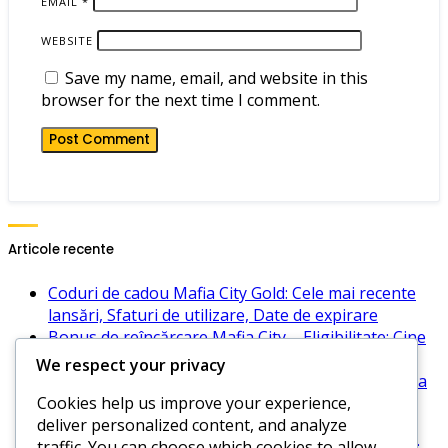
EMAIL
*
WEBSITE
Save my name, email, and website in this
browser for the next time I comment.
Articole recente
Coduri de cadou Mafia City Gold: Cele mai recente
lansări, Sfaturi de utilizare, Date de expirare
Bonus de reîncărcare Mafia City – Eligibilitate: Cine
se califică, Cerințe, Maximizarea potențialului
We respect your privacy
Întrebări frecvente despre codurile de cadou Mafia
Cookies help us improve your experience,
City: Întrebări comune, Rezolvarea problemelor,
deliver personalized content, and analyze
Perspective ale comunității
traffic. You can choose which cookies to allow
Provocările de etapă ale evenimentului Mafia City: