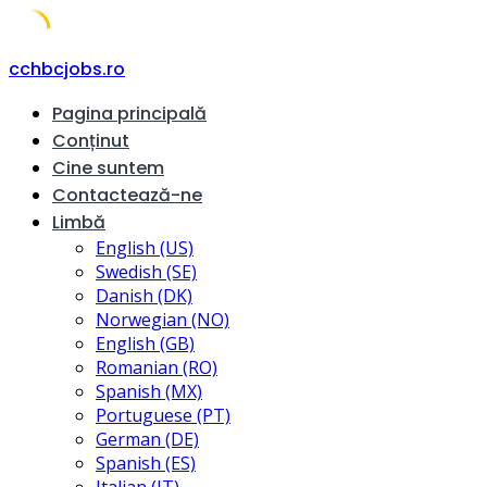
Skip
cchbcjobs.ro
to
Pagina principală
content
Conținut
Cine suntem
Contactează-ne
Limbă
English (US)
Swedish (SE)
Danish (DK)
Norwegian (NO)
English (GB)
Romanian (RO)
Spanish (MX)
Portuguese (PT)
German (DE)
Spanish (ES)