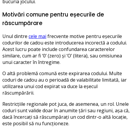
bucuria jocului.
Motivări comune pentru eșecurile de
răscumpărare
Unul dintre
cele mai
frecvente motive pentru eșecurile
codurilor de cadou este introducerea incorectă a codului.
Acest lucru poate include confundarea caracterelor
similare, cum ar fi ‘0’ (zero) și ‘O’ (litera), sau omisiunea
unui caracter în întregime.
O altă problemă comună este expirarea codului. Multe
coduri de cadou au o perioadă de valabilitate limitată, iar
utilizarea unui cod expirat va duce la eșecul
răscumpărării.
Restricțiile regionale pot juca, de asemenea, un rol. Unele
coduri sunt valide doar în anumite țări sau regiuni, așa că,
dacă încercați să răscumpărați un cod dintr-o altă locație,
este posibil să nu funcționeze.