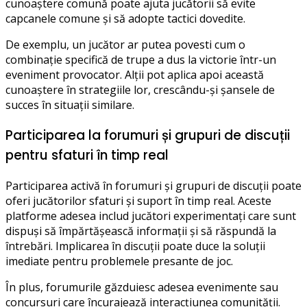
cunoaștere comună poate ajuta jucătorii să evite
capcanele comune și să adopte tactici dovedite.
De exemplu, un jucător ar putea povesti cum o
combinație specifică de trupe a dus la victorie într-un
eveniment provocator. Alții pot aplica apoi această
cunoaștere în strategiile lor, crescându-și șansele de
succes în situații similare.
Participarea la forumuri și grupuri de discuții
pentru sfaturi în timp real
Participarea activă în forumuri și grupuri de discuții poate
oferi jucătorilor sfaturi și suport în timp real. Aceste
platforme adesea includ jucători experimentați care sunt
dispuși să împărtășească informații și să răspundă la
întrebări. Implicarea în discuții poate duce la soluții
imediate pentru problemele presante de joc.
În plus, forumurile găzduiesc adesea evenimente sau
concursuri care încurajează interacțiunea comunității.