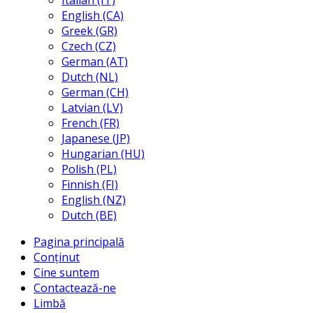
Italian (IT)
English (CA)
Greek (GR)
Czech (CZ)
German (AT)
Dutch (NL)
German (CH)
Latvian (LV)
French (FR)
Japanese (JP)
Hungarian (HU)
Polish (PL)
Finnish (FI)
English (NZ)
Dutch (BE)
Pagina principală
Conținut
Cine suntem
Contactează-ne
Limbă