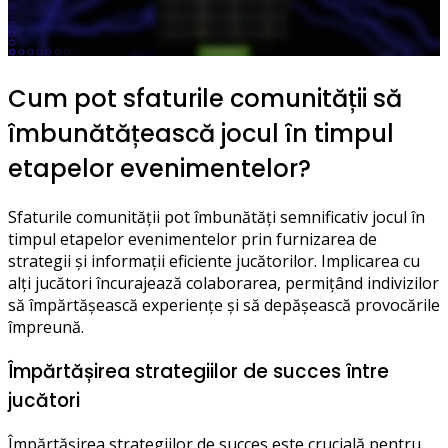
Cum pot sfaturile comunității să
îmbunătățească jocul în timpul
etapelor evenimentelor?
Sfaturile comunității pot îmbunătăți semnificativ jocul în
timpul etapelor evenimentelor prin furnizarea de
strategii și informații eficiente jucătorilor. Implicarea cu
alți jucători încurajează colaborarea, permițând indivizilor
să împărtășească experiențe și să depășească provocările
împreună.
Împărtășirea strategiilor de succes între
jucători
Împărtășirea strategiilor de succes este crucială pentru