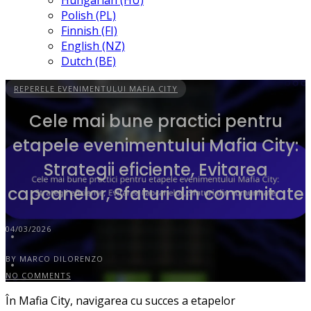
Hungarian (HU)
Polish (PL)
Finnish (FI)
English (NZ)
Dutch (BE)
REPERELE EVENIMENTULUI MAFIA CITY
Cele mai bune practici pentru
etapele evenimentului Mafia City:
Strategii eficiente, Evitarea
capcanelor, Sfaturi din comunitate
04/03/2026
BY MARCO DILORENZO
NO COMMENTS
În Mafia City, navigarea cu succes a etapelor