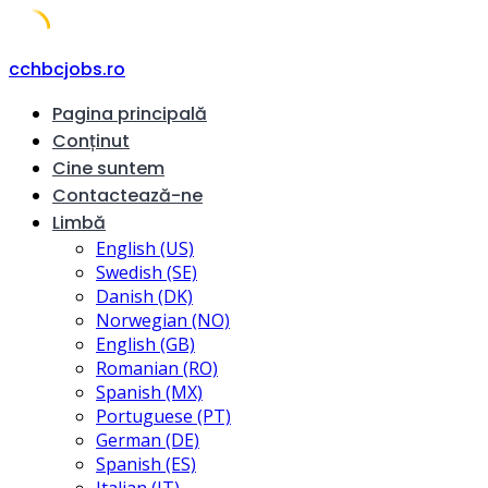
Skip
cchbcjobs.ro
to
Pagina principală
content
Conținut
Cine suntem
Contactează-ne
Limbă
English (US)
Swedish (SE)
Danish (DK)
Norwegian (NO)
English (GB)
Romanian (RO)
Spanish (MX)
Portuguese (PT)
German (DE)
Spanish (ES)