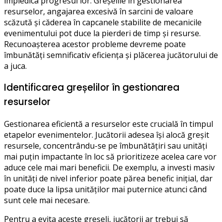
împiedica progresul lor. Greșelile în gestionarea
resurselor, angajarea excesivă în sarcini de valoare
scăzută și căderea în capcanele stabilite de mecanicile
evenimentului pot duce la pierderi de timp și resurse.
Recunoașterea acestor probleme devreme poate
îmbunătăți semnificativ eficiența și plăcerea jucătorului de
a juca.
Identificarea greșelilor în gestionarea
resurselor
Gestionarea eficientă a resurselor este crucială în timpul
etapelor evenimentelor. Jucătorii adesea își alocă greșit
resursele, concentrându-se pe îmbunătățiri sau unități
mai puțin impactante în loc să prioritizeze acelea care vor
aduce cele mai mari beneficii. De exemplu, a investi masiv
în unități de nivel inferior poate părea benefic inițial, dar
poate duce la lipsa unităților mai puternice atunci când
sunt cele mai necesare.
Pentru a evita aceste greșeli, jucătorii ar trebui să