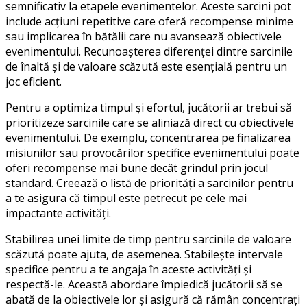
semnificativ la etapele evenimentelor. Aceste sarcini pot
include acțiuni repetitive care oferă recompense minime
sau implicarea în bătălii care nu avansează obiectivele
evenimentului. Recunoașterea diferenței dintre sarcinile
de înaltă și de valoare scăzută este esențială pentru un
joc eficient.
Pentru a optimiza timpul și efortul, jucătorii ar trebui să
prioritizeze sarcinile care se aliniază direct cu obiectivele
evenimentului. De exemplu, concentrarea pe finalizarea
misiunilor sau provocărilor specifice evenimentului poate
oferi recompense mai bune decât grindul prin jocul
standard. Creează o listă de priorități a sarcinilor pentru
a te asigura că timpul este petrecut pe cele mai
impactante activități.
Stabilirea unei limite de timp pentru sarcinile de valoare
scăzută poate ajuta, de asemenea. Stabilește intervale
specifice pentru a te angaja în aceste activități și
respectă-le. Această abordare împiedică jucătorii să se
abată de la obiectivele lor și asigură că rămân concentrați