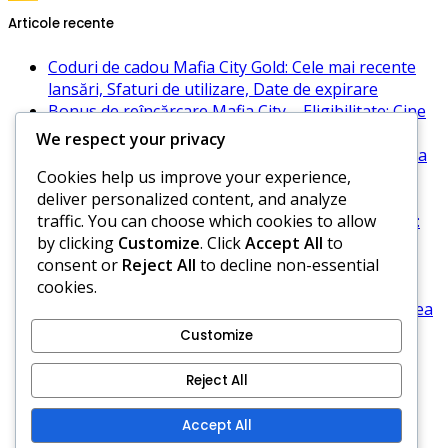
Articole recente
Coduri de cadou Mafia City Gold: Cele mai recente
lansări, Sfaturi de utilizare, Date de expirare
Bonus de reîncărcare Mafia City – Eligibilitate: Cine
se califică, Cerințe, Maximizarea potențialului
We respect your privacy
Întrebări frecvente despre codurile de cadou Mafia
Cookies help us improve your experience,
City: Întrebări comune, Rezolvarea problemelor,
deliver personalized content, and analyze
Perspective ale comunității
traffic. You can choose which cookies to allow
Provocările de etapă ale evenimentului Mafia City:
by clicking
Customize
. Click
Accept All
to
Depășirea obstacolelor, Strategii comunitare,
consent or
Reject All
to decline non-essential
Maximizarea recompenselor
cookies.
Bonus de reîncărcare Mafia City – Perspective ale
comunității: Experiențe ale jucătorilor, Împărtășirea
sfaturilor, Maximizarea recompenselor
Customize
Cine suntem
Reject All
Termeni și condiții
Cookie-uri și urmărire
Accept All
Politica de confidențialitate